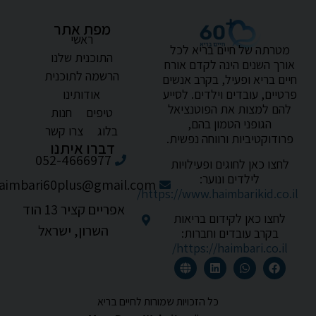
מפת אתר
ראשי
מטרתה של חיים בריא לכל
התוכנית שלנו
אורך השנים הינה לקדם אורח
הרשמה לתוכנית
חיים בריא ופעיל, בקרב אנשים
אודותינו
פרטיים, עובדים וילדים. לסייע
להם למצות את הפוטנציאל
טיפים
חנות
הגופני הטמון בהם,
בלוג
צרו קשר
פרודוקטיביות ורווחה נפשית.
דברו איתנו
052-4666977
לחצו כאן לחוגים ופעילויות
לילדים ונוער:
haimbari60plus@gmail.com
https://www.haimbarikid.co.il/
אפריים קציר 13 הוד
לחצו כאן לקידום בריאות
השרון, ישראל
בקרב עובדים וחברות:
https://haimbari.co.il/
כל הזכויות שמורות לחיים בריא