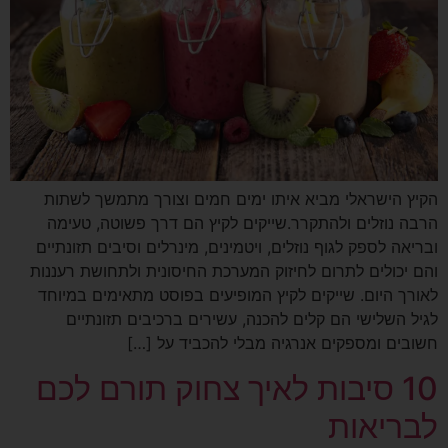
קיץ הישראלי מביא איתו ימים חמים וצורך מתמשך לשתות
רבה נוזלים ולהתקרר.שייקים לקיץ הם דרך פשוטה, טעימה
בריאה לספק לגוף נוזלים, ויטמינים, מינרלים וסיבים תזונתיים
הם יכולים לתרום לחיזוק המערכת החיסונית ולתחושת רעננות
אורך היום. שייקים לקיץ המופיעים בפוסט מתאימים במיוחד
גיל השלישי הם קלים להכנה, עשירים ברכיבים תזונתיים
שובים ומספקים אנרגיה מבלי להכביד על […]
10 סיבות לאיך צחוק תורם לכם
בריאות